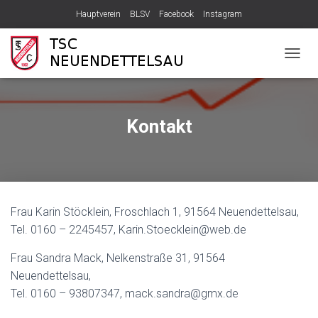
Hauptverein
BLSV
Facebook
Instagram
N
A
V
I
G
Kontakt
A
T
I
O
N
U
Frau Karin Stöcklein, Froschlach 1, 91564 Neuendettelsau,
M
S
Tel. 0160 – 2245457, Karin.Stoecklein@web.de
C
H
Frau Sandra Mack, Nelkenstraße 31, 91564
A
Neuendettelsau,
L
Tel. 0160 – 93807347, mack.sandra@gmx.de
T
E