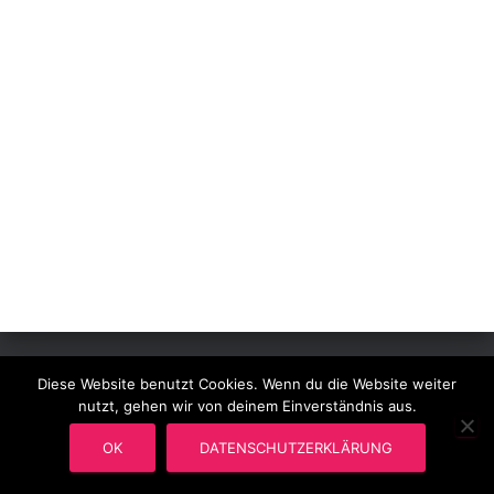
N
Diese Website benutzt Cookies. Wenn du die Website weiter
IMPRESSUM
DATENSCHUTZ
ADMINCENTER
nutzt, gehen wir von deinem Einverständnis aus.
Hestia | Entwickelt von
ThemeIsle
OK
DATENSCHUTZERKLÄRUNG